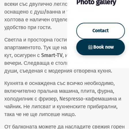
Photo gallery
всеки със
двулично легло
. Просторната бане е
оснащено с душ
/
ванна и тоалет, докато в
холтова е наличен отделен тоалет – за повече
удобство при гости.
Contact
Светла и просторна гостина стая
е сърцето на
Book now
апартаментото. Тук ще намерите уютен сиделен
кут, осигурен с
Smart-TV
, идеален за расслабени
вечери. Следваща е столна част с място за 6
души, съеденая с модерния
отворена кухня
.
Кухнята е оснаждена със всичко необходимо,
включително пральна машина, плита, фурна,
холодилник с фризер, Nespresso-кафемашина и
чайник. Не липсват и кухненските прибирални,
така че не ще липсеше нищо.
От
балкона
та можете да насладите свежия горен