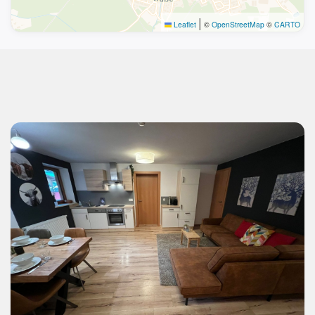
|
Leaflet
©
OpenStreetMap
©
CARTO