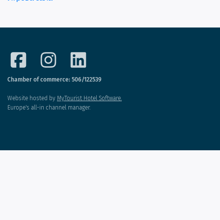
Chamber of commerce: 506/122539
Website hosted by
MyTourist Hotel Software.
Europe's all-in channel manager.