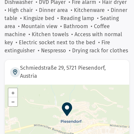
Dishwasher
• DVD Player
• Fire alarm
• Hair dryer
• High chair
• Dinner area
• Kitchenware
• Dinner
table
• Kingsize bed
• Reading lamp
• Seating
area
• Mountain view
• Bathroom
• Coffee
machine
• Kitchen towels
• Access with normal
key
• Electric socket next to the bed
• Fire
extinguisher
• Nespresso
• Drying rack for clothes
Schmiedstraße 29, 5721 Piesendorf,
Austria
+
−