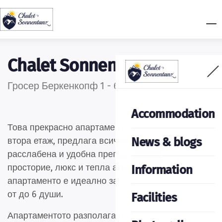
Chalet Sonnentanz
Гросер Беркенкопф 1 - 6 души
Accommodation
Това прекрасно апартаменто, разположено на
News & blogs
втора етаж, предлага всичко, което трябва за
расслабена и удобна прегода в горите. С
просторие, люкс и тепла атмосфера това
Information
апартаменто е идеално за семейства или групи
от до 6 души.
Facilities
Апартаментото разполага с
три удобни спални
,