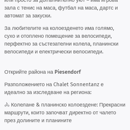
или просто за допълнително уют – има
игрова
зала
с тенис на маса, футбал на маса, дартс и
автомат за закуски.
За любителите на колоезденето има голямо,
сухо и отоплено помещение за велосипеди,
перфектно за състезателни колела, планински
велосипеди и електрически велосипеди.
Открийте района на Piesendorf
Разположението на Chalet Sonnentanz е
идеално за изследване на региона:
🚴 Колелане & планинско колоездене: Прекрасни
маршрути, които започват директно от чалето
през долините и планините