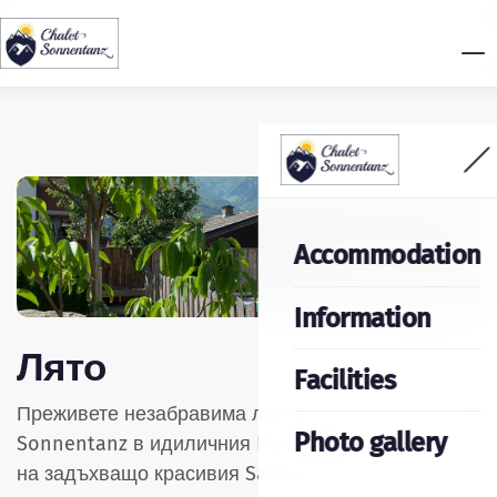
Accommodation
Information
Лято
Facilities
Преживете
незабравима
летна ваканция в Chalet
Photo gallery
Sonnentanz в идиличния Piesendorf, в сърцето
на задъхващо красивия Salzburgerland 🌄