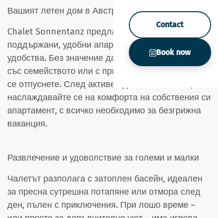
Вашият летен дом в Австрия
Contact
Chalet Sonnentanz предлага грижливо
поддържани,
удобни
апартаменти с всички
Book now
удобства. Без значение дали пътувате на двама,
със семейството или с приятели: тук истински ще
се отпуснете. След активен ден в планините,
наслаждавайте се на комфорта на собствения си
апартамент, с всичко необходимо за безгрижна
ваканция.
Развлечение и удоволствие за големи и малки
Чалетът разполага с
затоплен басейн
, идеален
за пресна сутрешна потапяне или отмора след
ден, пълен с приключения. При лошо време –