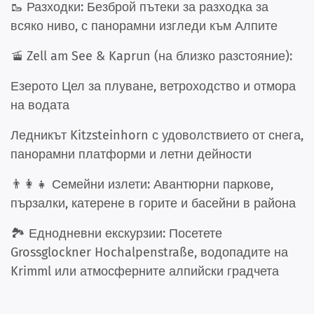
🥾 Разходки: Безброй пътеки за разходка за
всяко ниво, с панорамни изгледи към Алпите
🚡 Zell am See & Kaprun (на близко разстояние):
Езерото Цел за плуване, ветроходство и отмора
на водата
Ледникът Kitzsteinhorn с удоволствието от снега,
панорамни платформи и летни дейности
👨‍👩‍👧 Семейни излети: Авантюрни паркове,
пързалки, катерене в горите и басейни в района
🏞️ Еднодневни екскурзии: Посетете
Grossglockner Hochalpenstraße, водопадите на
Krimml или атмосферните алпийски градчета