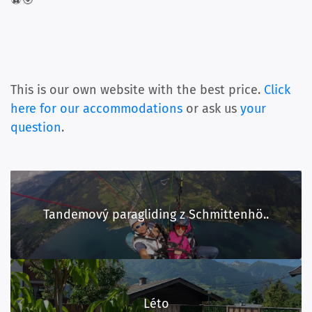
⚽🎯
This is our own website with the best price.
Click
here for our accommodations
or ask us
your
question
.
Tandemový paragliding z Schmittenhö..
Léto