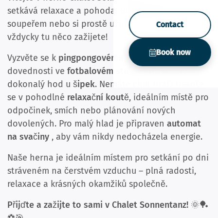
setkává relaxace a pohoda. Buďte sportovním
soupeřem nebo si prostě užijte odpočinek,
Contact
vždycky tu něco zažijete!
Book now
Vyzvěte se k
pingpongovému stolu
, otestujte své
dovednosti ve
fotbalovém stole
nebo zkuste
dokonalý hod u
šipek
. Nemáte chuť hrát? Usaďte
se v pohodlné
relaxační koutě
, ideálním místě pro
odpočinek, smích nebo plánování nových
dovolených. Pro malý hlad je připraven
automat
na svačiny
, aby vám nikdy nedocházela energie.
Naše herna je ideálním místem pro setkání po dni
stráveném na čerstvém vzduchu – plná radosti,
relaxace a krásných okamžiků společně.
Přijďte a zažijte to sami v Chalet Sonnentanz!
🌞🏓