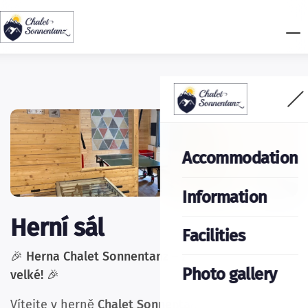
Accommodation
Information
Herní sál
Facilities
🎉
Herna Chalet Sonnentanz – Zábava pro malé i
Photo gallery
velké!
🎉
Vítejte v herně
Chalet Sonnentanz
, místě, kde se