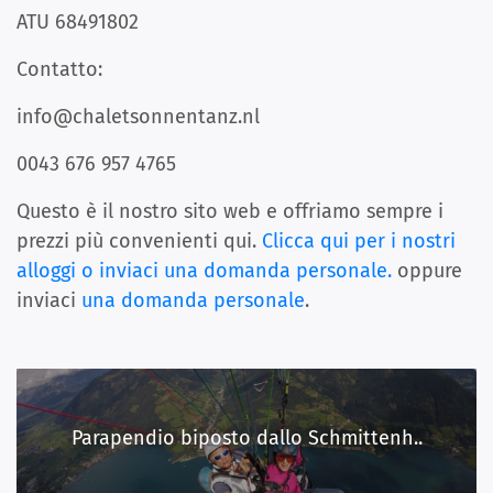
ATU 68491802
Contatto:
info@chaletsonnentanz.nl
0043 676 957 4765
Questo è il nostro sito web e offriamo sempre i
prezzi più convenienti qui.
Clicca qui per i nostri
alloggi o inviaci una domanda personale.
oppure
inviaci
una domanda personale
.
Parapendio biposto dallo Schmittenh..